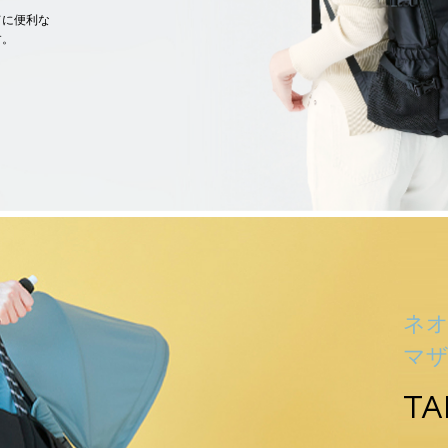
てに便利な
す。
ネ
マ
TA