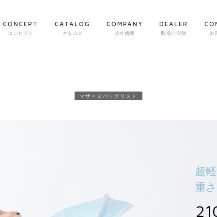
CONCEPT
CATALOG
COMPANY
DEALER
CO
コンセプト
カタログ
会社概要
取扱い店舗
お
マザーズバッグリスト
超軽
重さ
21