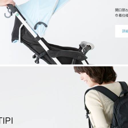
開口部
巾着仕
詳
IPI