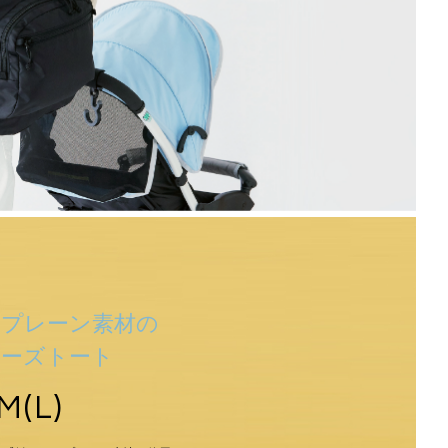
オプレーン素材の
ザーズトート
M(L)